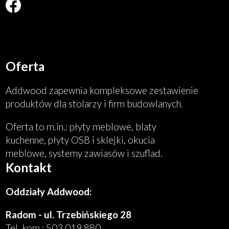
Will
open
in
new
window
Oferta
Addwood zapewnia kompleksowe zestawienie
produktów dla stolarzy i firm budowlanych.
Oferta to m.in.: płyty meblowe, blaty
kuchenne, płyty OSB i sklejki, okucia
meblowe, systemy zawiasów i szuflad.
Kontakt
Oddziały Addwood:
Radom - ul. Trzebińskiego 28
Tel. kom.:
503 019 880