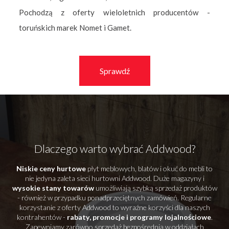
Pochodzą z oferty wieloletnich producentów -
toruńskich marek Nomet i Gamet.
Sprawdź
Dlaczego warto wybrać Addwood?
Niskie ceny hurtowe
płyt meblowych, blatów i okuć do mebli to
nie jedyna zaleta sieci hurtowni Addwood. Duże magazyny i
wysokie stany towarów
umożliwiają szybką sprzedaż produktów
- również w przypadku ponadprzeciętnych zamówień. Regularne
korzystanie z oferty Addwood to wyraźne korzyści dla naszych
kontrahentów -
rabaty, promocje i programy lojalnościowe
.
Zapewniamy zarówno sprzedaż bezpośrednią w oddziałach