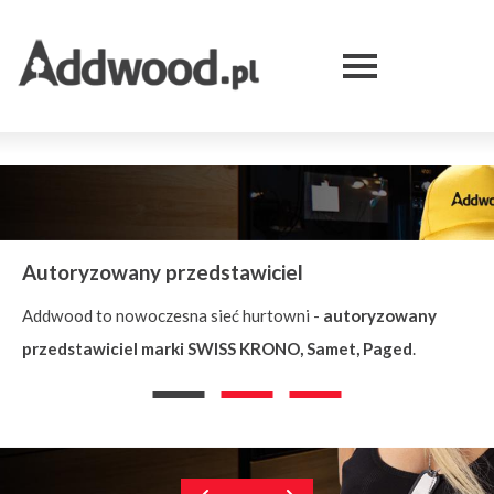
Skip
Przejdź
Skip
Skip
to
do
to
to
Menu
main
treści
search
footer
Expand
menu
serwisu
Autoryzowany przedstawiciel
Addwood to nowoczesna sieć hurtowni -
autoryzowany
przedstawiciel marki SWISS KRONO, Samet, Paged
.
Display
Display
Display
slide
slide
slide
number
number
number
1
2
3