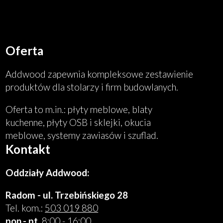
open
in
new
window
Oferta
Addwood zapewnia kompleksowe zestawienie
produktów dla stolarzy i firm budowlanych.
Oferta to m.in.: płyty meblowe, blaty
kuchenne, płyty OSB i sklejki, okucia
meblowe, systemy zawiasów i szuflad.
Kontakt
Oddziały Addwood:
Radom - ul. Trzebińskiego 28
Tel. kom.:
503 019 880
pon.- pt
. 8:00 - 16:00