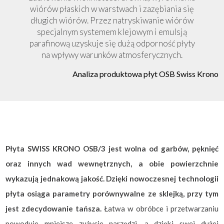
wiórów płaskich w warstwach i zazębiania się
długich wiórów. Przez natryskiwanie wiórów
specjalnym systemem klejowym i emulsją
parafinową uzyskuje się dużą odporność płyty
na wpływy warunków atmosferycznych.
Analiza produktowa płyt OSB Swiss Krono
Płyta SWISS KRONO OSB/3 jest wolna od garbów, pęknięć
oraz innych wad wewnętrznych, a obie powierzchnie
wykazują jednakową jakość. Dzięki nowoczesnej technologii
płyta osiąga parametry porównywalne ze sklejką, przy tym
jest zdecydowanie tańsza.
Łatwa w obróbce i przetwarzaniu
powoduje mniejsze zużycie narzędzi, a dzięki swej dużej