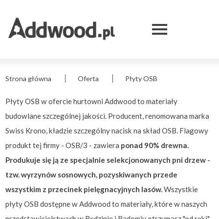
Płyty
Skip
Przejdź
Skip
Skip
to
do
to
to
OSB
Menu
main
treści
search
footer
Expand
menu
serwisu
|
Addwood
Strona główna
Oferta
Płyty OSB
Ścieżka
-
Płyty OSB w ofercie hurtowni Addwood to materiały
nawigacyjna
hurtownie
budowlane szczególnej jakości. Producent, renomowana marka
stolarskie
Swiss Krono, kładzie szczególny nacisk na skład OSB. Flagowy
produkt tej firmy - OSB/3 - zawiera
ponad 90% drewna.
Produkuje się ją ze specjalnie selekcjonowanych pni drzew -
tzw. wyrzynów sosnowych, pozyskiwanych przede
wszystkim z przecinek pielęgnacyjnych lasów.
Wszystkie
płyty OSB dostępne w Addwood to materiały, które w naszych
przedstawicielstwach w Będzinie i Radomiu otrzymasz "od ręki"