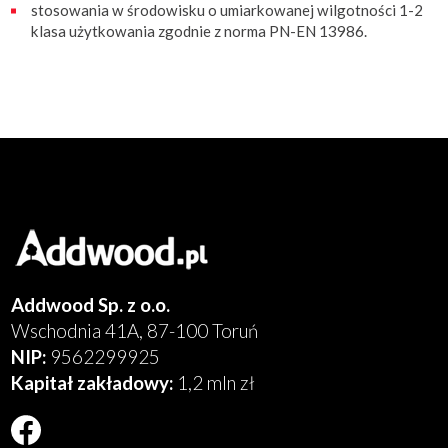
stosowania w środowisku o umiarkowanej wilgotności 1-2
klasa użytkowania zgodnie z norma PN-EN 13986.
Addwood Sp. z o.o.
Wschodnia 41A, 87-100 Toruń
NIP:
9562299925
Kapitał zakładowy:
1,2 mln zł
Will